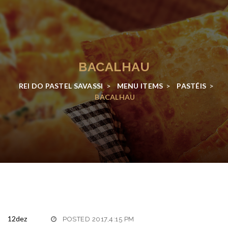
BACALHAU
REI DO PASTEL SAVASSI
>
MENU ITEMS
>
PASTÉIS
>
BACALHAU
12
dez
POSTED 2017,4:15 PM