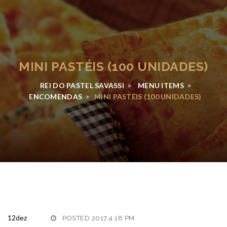
MINI PASTÉIS (100 UNIDADES)
REI DO PASTEL SAVASSI
>
MENU ITEMS
>
ENCOMENDAS
>
MINI PASTÉIS (100 UNIDADES)
12
dez
POSTED 2017,4:18 PM